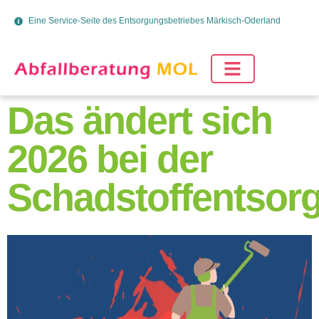
Eine Service-Seite des Entsorgungsbetriebes Märkisch-Oderland
Das ändert sich
2026 bei der
Schadstoffentsor