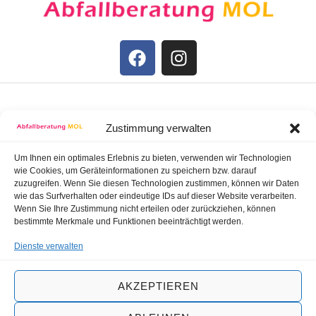
STARTSEITE
Zustimmung verwalten
IMPRESSUM
Um Ihnen ein optimales Erlebnis zu bieten, verwenden wir Technologien
wie Cookies, um Geräteinformationen zu speichern bzw. darauf
zuzugreifen. Wenn Sie diesen Technologien zustimmen, können wir Daten
wie das Surfverhalten oder eindeutige IDs auf dieser Website verarbeiten.
DATENSCHUTZ
Wenn Sie Ihre Zustimmung nicht erteilen oder zurückziehen, können
bestimmte Merkmale und Funktionen beeinträchtigt werden.
BARRIEREFREIHEIT
Dienste verwalten
AKZEPTIEREN
Copyright © 2024 Entsorgungsbetrieb Märkisch-
Oderland, All rights reserved.