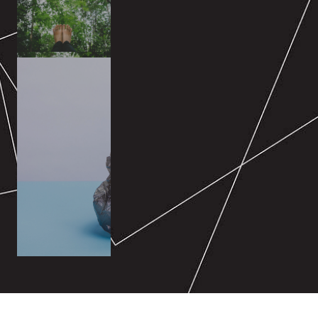
im Schnitt
verursacht
Plastik
von 1 kg
leicht gebessert.
Produktion
Situation mittlerweile
Die
Hier hat sich die
nur ein einziges Mal.
Fußabdruck
– die meisten davon
CO₂-
Plastiktüten pro Jahr
durchschnittlich 70
Deutsche
nutzte jeder
Vor dem EU-Verbot
Plastiktüten
an
Verbrauch