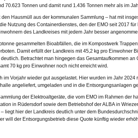
d 70.623 Tonnen und damit rund 1.436 Tonnen mehr als im Jah
 den Hausmüll aus der kommunalen Sammlung – hat mit insgesa
ie Nutzung des Containerdienstes, den der EMO seit 2017 fü
 Einwohnern des Landkreises mit jedem Jahr besser angenomme
 Biotonne gesammelten Bioabfällen, die im Kompostwerk Trappen
en. Damit erfüllt der Landkreis mit 45,2 kg pro Einwohner Bi
er deutlich. Betrachtet man hingegen das Gesamtaufkommen an Gr
mt 70 kg pro Einwohner noch nicht erreicht wird.
h im Vorjahr wieder gut ausgelastet. Hier wurden im Jahr 2024
halle angeliefert, umgeladen und in die Entsorgungsanlagen ge
 Sammlung der Elektroaltgeräte, die vom EMO im Rahmen der h
tation in Rüdersdorf sowie dem Betriebshof der ALBA in Wriez
 liegt hier der Landkreis deutlich unter dem Bundesdurchschni
ner will der Entsorgungsbetrieb diese Quote künftig wieder er