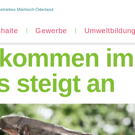
betriebes Märkisch-Oderland
halte
Gewerbe
Umweltbildun
ufkommen im
 steigt an