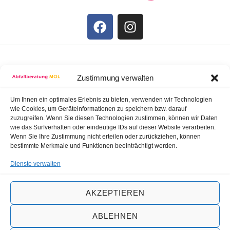
STARTSEITE
Zustimmung verwalten
IMPRESSUM
Um Ihnen ein optimales Erlebnis zu bieten, verwenden wir Technologien
wie Cookies, um Geräteinformationen zu speichern bzw. darauf
zuzugreifen. Wenn Sie diesen Technologien zustimmen, können wir Daten
wie das Surfverhalten oder eindeutige IDs auf dieser Website verarbeiten.
DATENSCHUTZ
Wenn Sie Ihre Zustimmung nicht erteilen oder zurückziehen, können
bestimmte Merkmale und Funktionen beeinträchtigt werden.
BARRIEREFREIHEIT
Dienste verwalten
AKZEPTIEREN
Copyright © 2024 Entsorgungsbetrieb Märkisch-
Oderland, All rights reserved.
ABLEHNEN